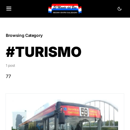
Browsing Category
#TURISMO
1 post
77