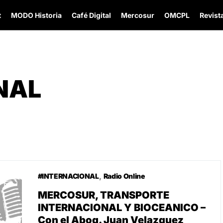
t
MODO Historia
Café Digital
Mercosur
OMCPL
Revista
NAL
#INTERNACIONAL
Radio Online
MERCOSUR, TRANSPORTE
INTERNACIONAL Y BIOCEANICO –
Con el Abog. Juan Velazquez