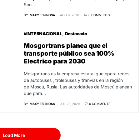
Son…
BY
MAXY ESPINOSA
AGO 6, 2020
0 COMMENTS
#INTERNACIONAL
Destacado
Mosgortrans planea que el
transporte público sea 100%
Electrico para 2030
Mosgortrans es la empresa estatal que opera redes
de autobuses , trolebuses y tranvías en la región
de Moscú, Rusia. Las autoridades de Moscú planean
que para…
BY
MAXY ESPINOSA
JUL 23, 2020
0 COMMENTS
Load More