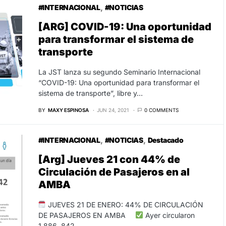
#INTERNACIONAL
#NOTICIAS
[ARG] COVID-19: Una oportunidad
para transformar el sistema de
transporte
La JST lanza su segundo Seminario Internacional
“COVID-19: Una oportunidad para transformar el
sistema de transporte”, libre y…
BY
MAXY ESPINOSA
JUN 24, 2021
0 COMMENTS
#INTERNACIONAL
#NOTICIAS
Destacado
[Arg] Jueves 21 con 44% de
Circulación de Pasajeros en al
AMBA
JUEVES 21 DE ENERO: 44% DE CIRCULACIÓN
DE PASAJEROS EN AMBA
Ayer circularon
1.886. 842…