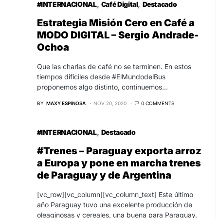
#INTERNACIONAL
Café Digital
Destacado
Estrategia Misión Cero en Café a
MODO DIGITAL – Sergio Andrade-
Ochoa
Que las charlas de café no se terminen. En estos
tiempos difíciles desde #ElMundodelBus
proponemos algo distinto, continuemos…
BY
MAXY ESPINOSA
NOV 20, 2020
0 COMMENTS
#INTERNACIONAL
Destacado
#Trenes – Paraguay exporta arroz
a Europa y pone en marcha trenes
de Paraguay y de Argentina
[vc_row][vc_column][vc_column_text] Este último
año Paraguay tuvo una excelente producción de
oleaginosas y cereales, una buena para Paraguay.