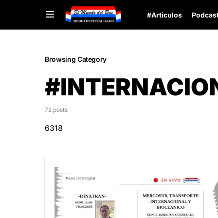
#Articulos
Podcas
Browsing Category
#INTERNACIO
72 posts
6318