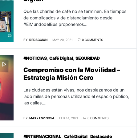
Que las charlas de café no se terminen. En tiempos
de complicados y de distanciamiento desde
#ElMundodelBus proponemos…
BY
REDACCIÓN
MAY 20, 2021
0 COMMENTS
#NOTICIAS
Café Digital
SEGURIDAD
Compromiso con la Movilidad –
Estrategia Misión Cero
Las ciudades están vivas, nos desplazamos de un
lado miles de personas utilizando el espacio público,
las calles,…
BY
MAXY ESPINOSA
FEB 14, 2021
0 COMMENTS
#INTERNACIONAL
Café Digital
Destacado