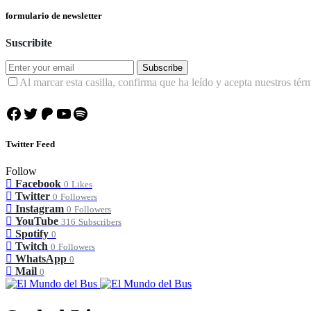
formulario de newsletter
Suscribite
Subscribe
Al marcar esta casilla, confirma que ha leído y acepta nuestros tér
Facebook
Twitter
Patreon
YouTube
Spotify
Twitter Feed
Follow
Facebook
0
Likes
Twitter
0
Followers
Instagram
0
Followers
YouTube
316
Subscribers
Spotify
0
Twitch
0
Followers
WhatsApp
0
Mail
0