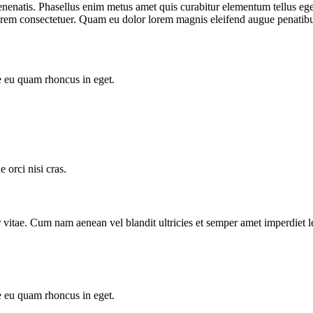
venenatis. Phasellus enim metus amet quis curabitur elementum tellus eg
e lorem consectetuer. Quam eu dolor lorem magnis eleifend augue penatib
e eu quam rhoncus in eget.
orci nisi cras.
tor vitae. Cum nam aenean vel blandit ultricies et semper amet imperdi
e eu quam rhoncus in eget.