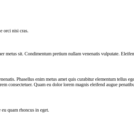
orci nisi cras.
er metus sit. Condimentum pretium nullam venenatis vulputate. Eleifen
venenatis. Phasellus enim metus amet quis curabitur elementum tellus eg
e lorem consectetuer. Quam eu dolor lorem magnis eleifend augue penatib
e eu quam rhoncus in eget.