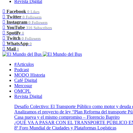
Revista Digital
Facebook
0
Likes
Twitter
0
Followers
Instagram
0
Followers
YouTube
316
Subscribers
Spotify
0
Twitch
0
Followers
WhatsApp
0
Mail
0
#Articulos
Podcast
MODO Historia
Café Digital
Mercosur
OMCPL
Revista Digital
Desafío Colectivo: El Transporte Público como motor y deuda 
Analizamos el proyecto de ley “Plan Reforma del transporte Pú
Casa nueva y el mismo compromiso – Florencio Bareiro
¿QUÉ VA A PASAR CON EL TRANSPORTE PÚBLICO EN 
8º Foro Mundial de Ciudades y Plataformas Logísticas