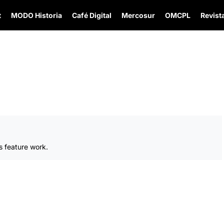
t
MODO Historia
Café Digital
Mercosur
OMCPL
Revista
s feature work.