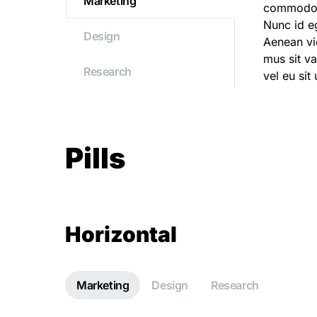
Marketing
commodo n
Nunc id e
Design
Aenean vi
mus sit va
Research
vel eu sit 
Pills
Horizontal
Marketing
Design
Research