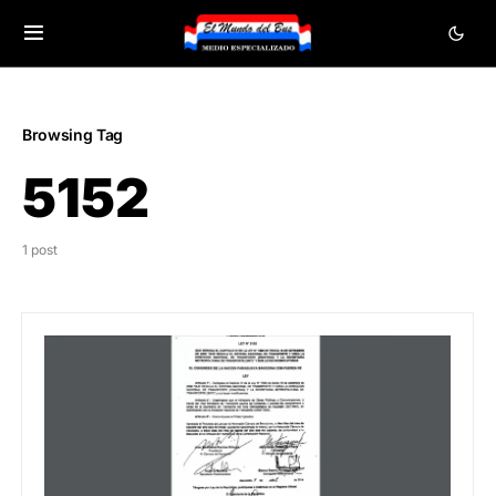
Browsing Tag
5152
1 post