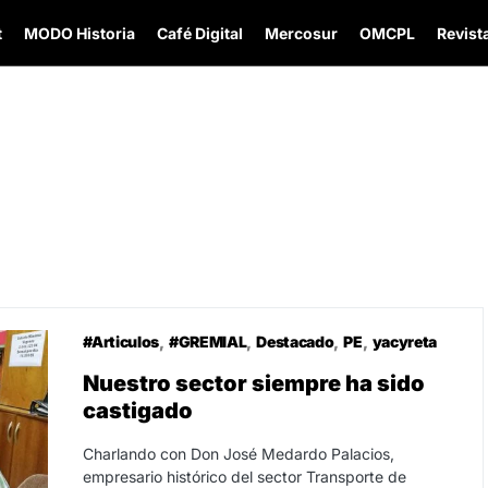
t
MODO Historia
Café Digital
Mercosur
OMCPL
Revista
#Articulos
#GREMIAL
Destacado
PE
yacyreta
Nuestro sector siempre ha sido
castigado
Charlando con Don José Medardo Palacios,
empresario histórico del sector Transporte de