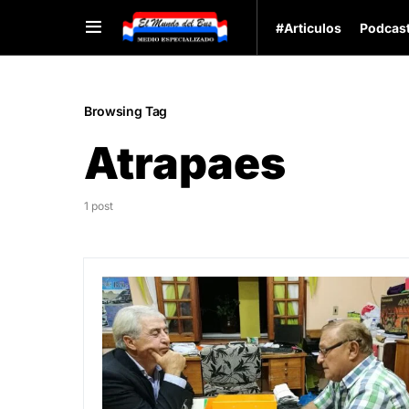
#Articulos
Podcas
Browsing Tag
Atrapaes
1 post