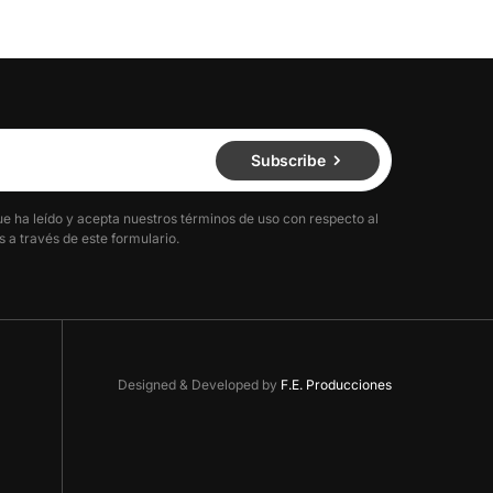
Subscribe
ue ha leído y acepta nuestros términos de uso con respecto al
 a través de este formulario.
Designed & Developed by
F.E. Producciones