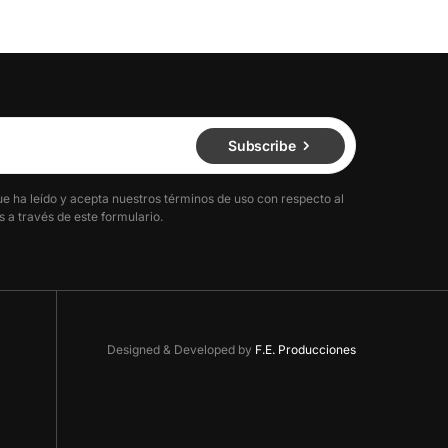
Subscribe
ue ha leído y acepta nuestros términos de uso con respecto al
 a través de este formulario.
Designed & Developed by
F.E. Producciones