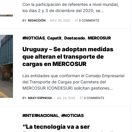
Con la participación de referentes a nivel mundial,
los días 2 y 3 de diciembre del 2020, se…
BY
REDACCIÓN
NOV 30, 2020
0 COMMENTS
#NOTICIAS
Capatit
Destacado
MERCOSUR
Uruguay – Se adoptan medidas
que alteran el transporte de
cargas en MERCOSUR
Las entidades que conforman el Consejo Empresarial
del Transporte de Cargas por Carretera del
MERCOSUR (CONDESUR) solicitan gestiones…
BY
MAXY ESPINOSA
JUL 24, 2020
0 COMMENTS
#INTERNACIONAL
#NOTICIAS
“La tecnología va a ser