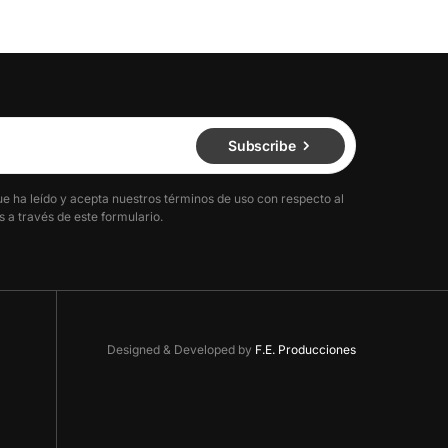
Subscribe
ue ha leído y acepta nuestros términos de uso con respecto al
 a través de este formulario.
Designed & Developed by
F.E. Producciones