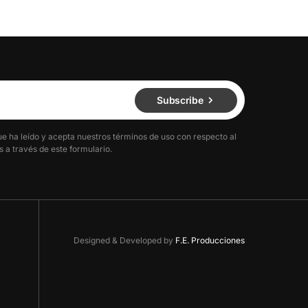
Subscribe
ue ha leído y acepta nuestros términos de uso con respecto al
 a través de este formulario.
Designed & Developed by
F.E. Producciones