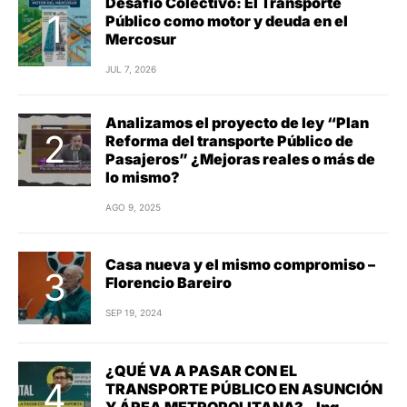
Desafío Colectivo: El Transporte
Público como motor y deuda en el
Mercosur
JUL 7, 2026
Analizamos el proyecto de ley “Plan
Reforma del transporte Público de
Pasajeros” ¿Mejoras reales o más de
lo mismo?
AGO 9, 2025
Casa nueva y el mismo compromiso –
Florencio Bareiro
SEP 19, 2024
¿QUÉ VA A PASAR CON EL
TRANSPORTE PÚBLICO EN ASUNCIÓN
Y ÁREA METROPOLITANA? – Ing,