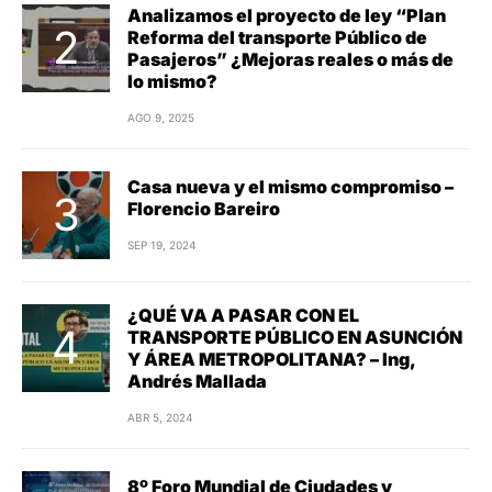
Analizamos el proyecto de ley “Plan
Reforma del transporte Público de
Pasajeros” ¿Mejoras reales o más de
lo mismo?
AGO 9, 2025
Casa nueva y el mismo compromiso –
Florencio Bareiro
SEP 19, 2024
¿QUÉ VA A PASAR CON EL
TRANSPORTE PÚBLICO EN ASUNCIÓN
Y ÁREA METROPOLITANA? – Ing,
Andrés Mallada
ABR 5, 2024
8º Foro Mundial de Ciudades y