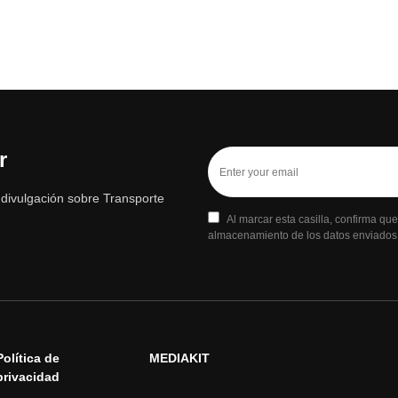
r
e divulgación sobre Transporte
Al marcar esta casilla, confirma qu
almacenamiento de los datos enviados a
Política de
MEDIAKIT
privacidad