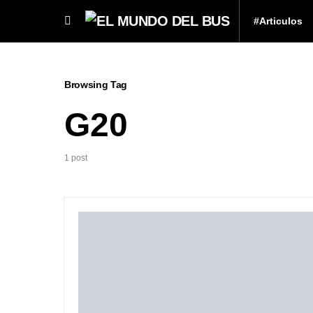
#Articulos
Browsing Tag
G20
1 post