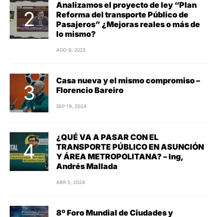
Analizamos el proyecto de ley “Plan
Reforma del transporte Público de
Pasajeros” ¿Mejoras reales o más de
lo mismo?
AGO 9, 2025
Casa nueva y el mismo compromiso –
Florencio Bareiro
SEP 19, 2024
¿QUÉ VA A PASAR CON EL
TRANSPORTE PÚBLICO EN ASUNCIÓN
Y ÁREA METROPOLITANA? – Ing,
Andrés Mallada
ABR 5, 2024
8º Foro Mundial de Ciudades y