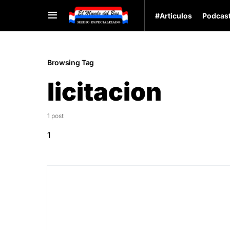
#Articulos
Podcas
Browsing Tag
licitacion
1 post
1