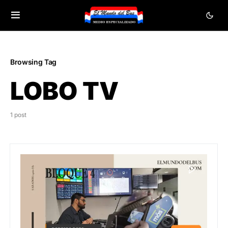
Browsing Tag
LOBO TV
1 post