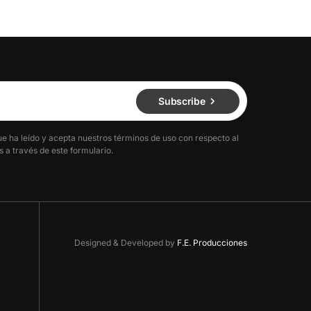
Subscribe
ue ha leído y acepta nuestros términos de uso con respecto al
 a través de este formulario.
Designed & Developed by
F.E. Producciones