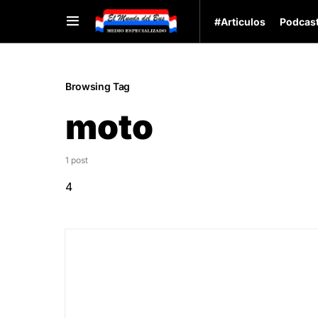
#Articulos
Podcas
Browsing Tag
moto
1 post
4