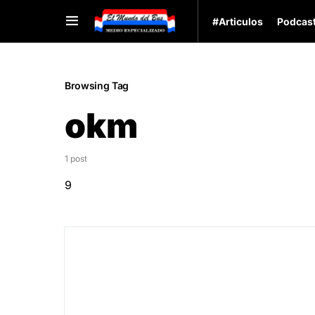
#Articulos
Podcas
Browsing Tag
okm
1 post
9