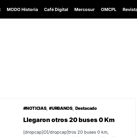
t
MODO Historia
Café Digital
Mercosur
OMCPL
Revista
#NOTICIAS
#URBANOS
Destacado
Llegaron otros 20 buses 0 Km
[dropcap]O[/dropcap]tros 20 buses 0 km,