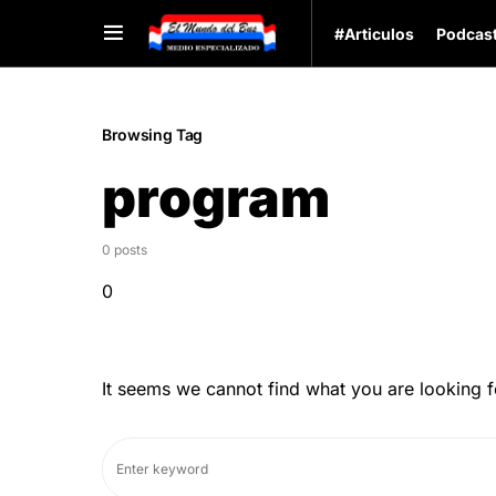
#Articulos
Podcas
Browsing Tag
program
0 posts
0
It seems we cannot find what you are looking f