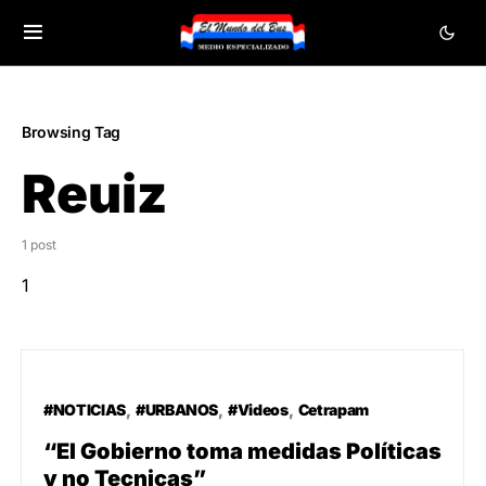
Browsing Tag
Reuiz
1 post
1
#NOTICIAS
#URBANOS
#Videos
Cetrapam
“El Gobierno toma medidas Políticas
y no Tecnicas”