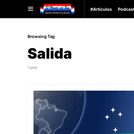
#Articulos
Podcas
Browsing Tag
Salida
1 post