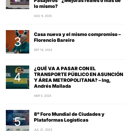
Pasajeros” ¿Mejoras reales o más de
lo mismo?
AGO 9, 2025
Casa nueva y el mismo compromiso –
Florencio Bareiro
SEP 19, 2024
¿QUÉ VA A PASAR CON EL
TRANSPORTE PÚBLICO EN ASUNCIÓN
Y ÁREA METROPOLITANA? – Ing,
Andrés Mallada
ABR 5, 2024
8º Foro Mundial de Ciudades y
Plataformas Logísticas
JUL 31, 2023