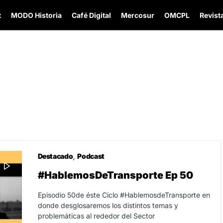
t
MODO Historia
Café Digital
Mercosur
OMCPL
Revista
Destacado
Podcast
#HablemosDeTransporte Ep 50
Episodio 50de éste Ciclo #HablemosdeTransporte en
donde desglosaremos los distintos temas y
problemáticas al rededor del Sector