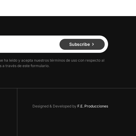
Subscribe
ue ha leído y acepta nuestros términos de uso con respecto al
 a través de este formulario.
Designed & Developed by
F.E. Producciones