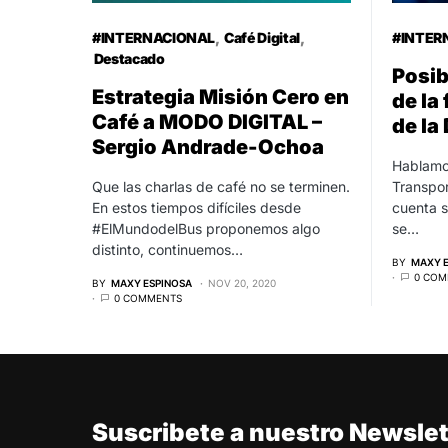
#INTERNACIONAL
Café Digital
#INTER
Destacado
Posib
Estrategia Misión Cero en
de la
Café a MODO DIGITAL –
de l
Sergio Andrade-Ochoa
Hablamos
Que las charlas de café no se terminen.
Transpor
En estos tiempos difíciles desde
cuenta s
#ElMundodelBus proponemos algo
se…
distinto, continuemos…
BY
MAXY 
0 COM
BY
MAXY ESPINOSA
NOV 20, 2020
0 COMMENTS
Suscribete a nuestro Newslet