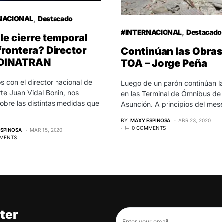
NACIONAL
Destacado
#INTERNACIONAL
Destacado
le cierre temporal
 frontera? Director
Continúan las Obras
a DINATRAN
TOA – Jorge Peña
 con el director nacional de
Luego de un parón continúan l
te Juan Vidal Bonin, nos
en las Terminal de Ómnibus de
obre las distintas medidas que
Asunción. A principios del me
BY
MAXY ESPINOSA
ABR 23, 2020
0 COMMENTS
ESPINOSA
MAR 15, 2020
MENTS
ter