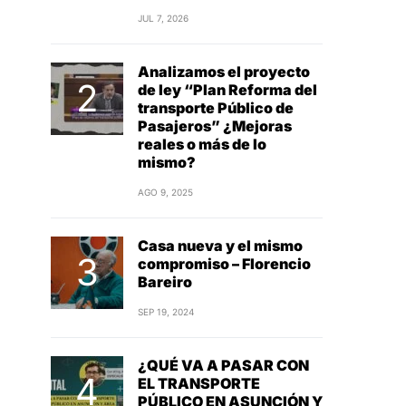
JUL 7, 2026
Analizamos el proyecto
de ley “Plan Reforma del
transporte Público de
Pasajeros” ¿Mejoras
reales o más de lo
mismo?
AGO 9, 2025
Casa nueva y el mismo
compromiso – Florencio
Bareiro
SEP 19, 2024
¿QUÉ VA A PASAR CON
EL TRANSPORTE
PÚBLICO EN ASUNCIÓN Y