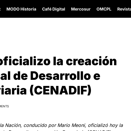
t
MODO Historia
Café Digital
Mercosur
OMCPL
Revista
icializo la creación
al de Desarrollo e
iaria (CENADIF)
MENTS
 la Nación, conducido por Mario Meoni, oficializó hoy la