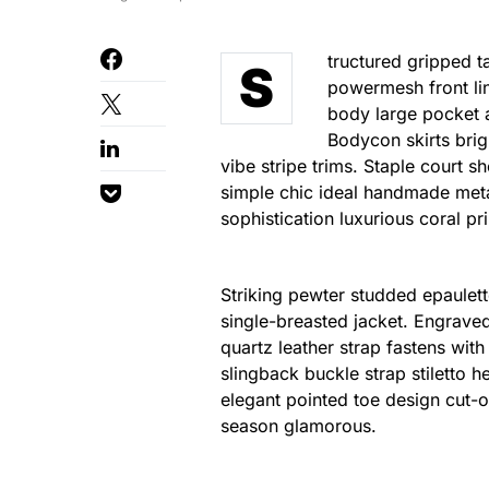
tructured gripped t
S
powermesh front lin
body large pocket at
Bodycon skirts brig
vibe stripe trims. Staple court 
simple chic ideal handmade meta
sophistication luxurious coral pr
Striking pewter studded epaulett
single-breasted jacket. Engraved
quartz leather strap fastens wit
slingback buckle strap stiletto h
elegant pointed toe design cut-o
season glamorous.