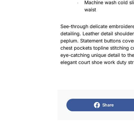
Machine wash cold sl
waist
See-through delicate embroidered
detailing. Leather detail shoulde
peplum. Statement buttons cover
chest pockets topline stitching c
eye-catching unique detail to the
elegant court shoe work duty stre
Share