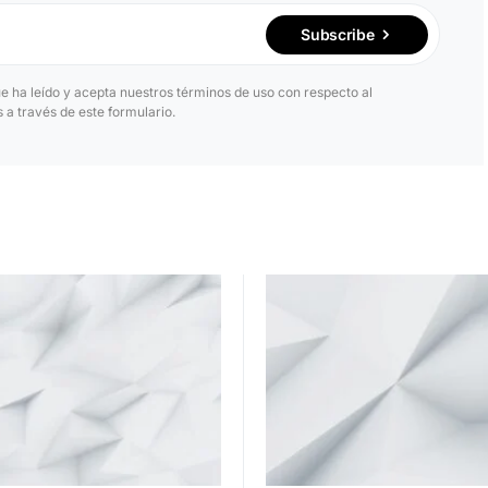
Subscribe
ue ha leído y acepta nuestros términos de uso con respecto al
a través de este formulario.