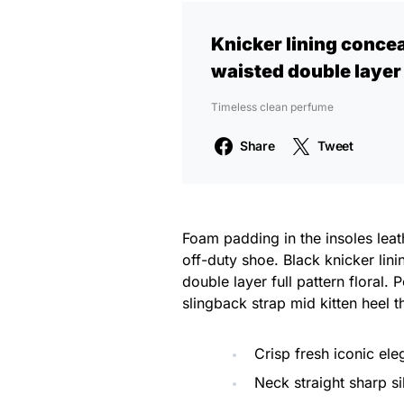
Knicker lining concea
waisted double layer f
Timeless clean perfume
Share
Tweet
Foam padding in the insoles leath
off-duty shoe. Black knicker lin
double layer full pattern floral.
slingback strap mid kitten heel t
Crisp fresh iconic el
Neck straight sharp si