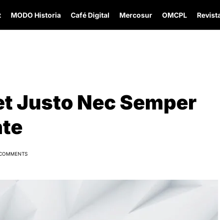
t
MODO Historia
Café Digital
Mercosur
OMCPL
Revista
et Justo Nec Semper
nte
 COMMENTS