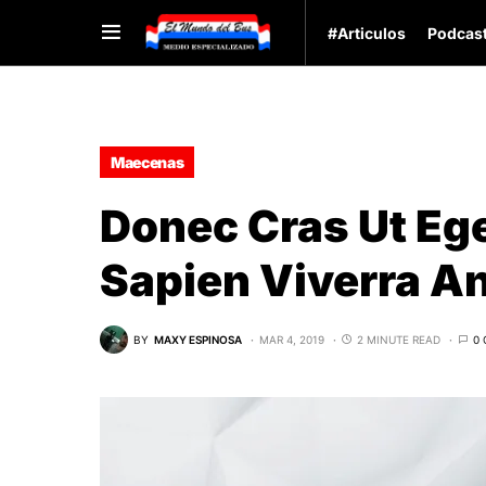
#Articulos
Podcas
Maecenas
Donec Cras Ut Eg
Sapien Viverra A
BY
MAXY ESPINOSA
MAR 4, 2019
2 MINUTE READ
0