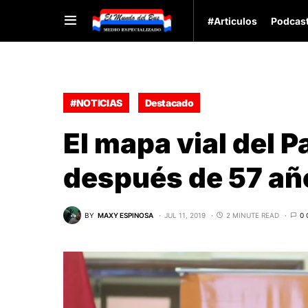
#Articulos
Podcas
#NOTICIAS
Destacado
El mapa vial del 
después de 57 añ
BY
MAXY ESPINOSA
JUL 11, 2019
2 MINUTE READ
0