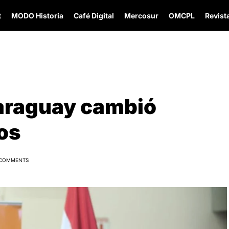
t
MODO Historia
Café Digital
Mercosur
OMCPL
Revista
Paraguay cambió
os
 COMMENTS