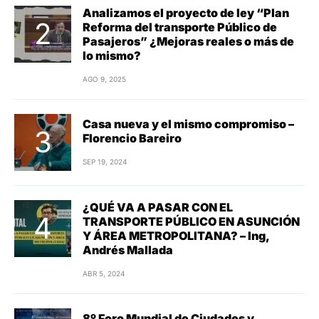
Analizamos el proyecto de ley “Plan
Reforma del transporte Público de
Pasajeros” ¿Mejoras reales o más de
lo mismo?
AGO 9, 2025
Casa nueva y el mismo compromiso –
Florencio Bareiro
SEP 19, 2024
¿QUÉ VA A PASAR CON EL
TRANSPORTE PÚBLICO EN ASUNCIÓN
Y ÁREA METROPOLITANA? – Ing,
Andrés Mallada
ABR 5, 2024
8º Foro Mundial de Ciudades y