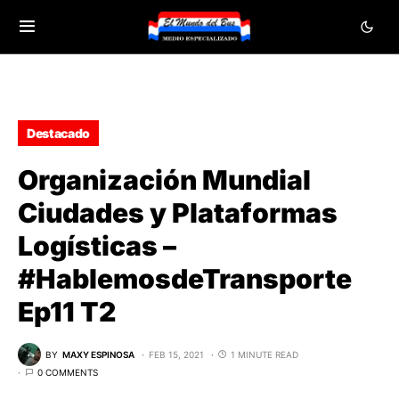
Destacado
Organización Mundial
Ciudades y Plataformas
Logísticas –
#HablemosdeTransporte​
Ep11 T2
BY
MAXY ESPINOSA
FEB 15, 2021
1 MINUTE READ
0 COMMENTS