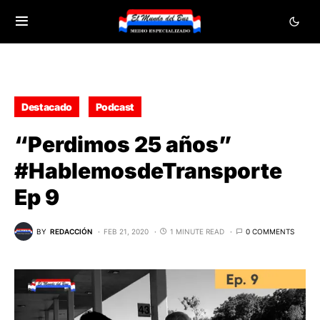
Destacado
Podcast
“Perdimos 25 años”
#HablemosdeTransporte
Ep 9
BY
REDACCIÓN
FEB 21, 2020
1 MINUTE READ
0 COMMENTS