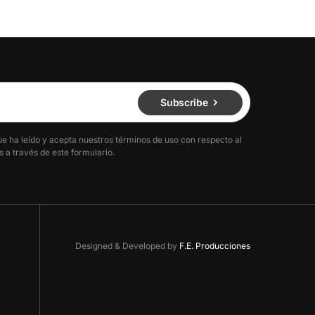
Subscribe
ue ha leído y acepta nuestros términos de uso con respecto al
 a través de este formulario.
Designed & Developed by
F.E. Producciones