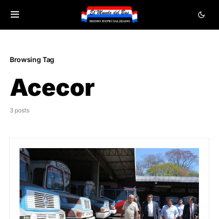
Browsing Tag
Acecor
3 posts