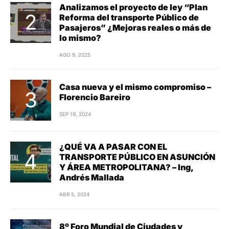
Analizamos el proyecto de ley “Plan
Reforma del transporte Público de
Pasajeros” ¿Mejoras reales o más de
lo mismo?
AGO 9, 2025
Casa nueva y el mismo compromiso –
Florencio Bareiro
SEP 19, 2024
¿QUÉ VA A PASAR CON EL
TRANSPORTE PÚBLICO EN ASUNCIÓN
Y ÁREA METROPOLITANA? – Ing,
Andrés Mallada
ABR 5, 2024
8º Foro Mundial de Ciudades y