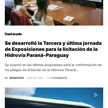
#TECNICA
Destacado
Marcopolo y BYD lanzan su primer bus
articulado 100% eléctrico
Marcopolo lanza el primer bus articulado 100% eléctrico está
listo y se aprueba. Se trata Attivi Express, modelo…
BY
MAXY ESPINOSA
DIC 15, 2020
0 COMMENTS