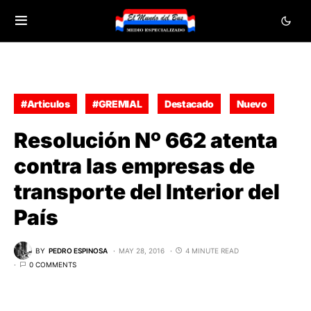
#Articulos
#GREMIAL
Destacado
Nuevo
Resolución Nº 662 atenta
contra las empresas de
transporte del Interior del
País
BY
PEDRO ESPINOSA
MAY 28, 2016
4 MINUTE READ
0 COMMENTS