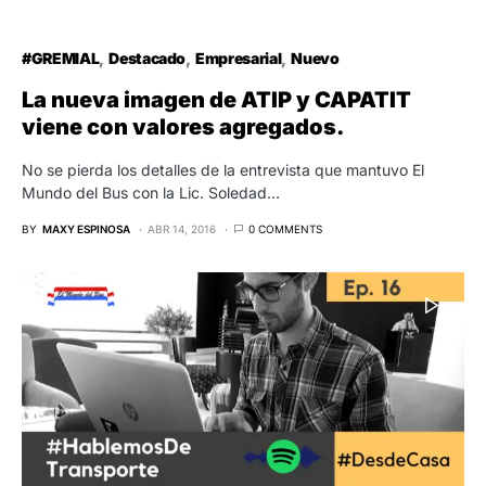
Destacado
Podcast
Desde Casa – Hablemos de Transporte
Ep 16
Décimo Sexto episodio y 9 día de cuarentena en este
Ciclo #HablemosdeTransporte en donde desglosaremos los
distintos temas y problemáticas…
BY
MAXY ESPINOSA
MAR 19, 2020
0 COMMENTS