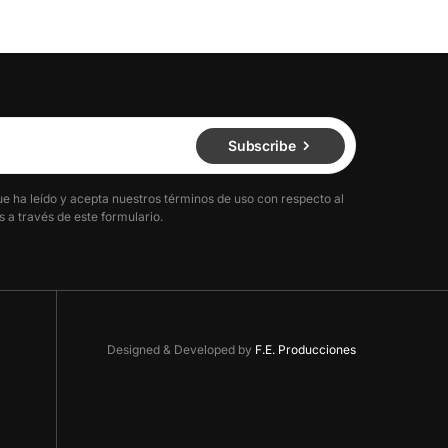
Subscribe
ue ha leído y acepta nuestros términos de uso con respecto al
 a través de este formulario.
Designed & Developed by
F.E. Producciones