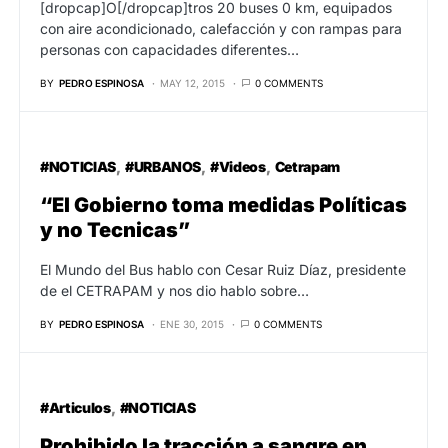
[dropcap]O[/dropcap]tros 20 buses 0 km, equipados
con aire acondicionado, calefacción y con rampas para
personas con capacidades diferentes…
BY
PEDRO ESPINOSA
MAY 12, 2015
0 COMMENTS
#NOTICIAS
#URBANOS
#Videos
Cetrapam
“El Gobierno toma medidas Políticas
y no Tecnicas”
El Mundo del Bus hablo con Cesar Ruiz Díaz, presidente
de el CETRAPAM y nos dio hablo sobre…
BY
PEDRO ESPINOSA
ENE 30, 2015
0 COMMENTS
#Articulos
#NOTICIAS
Prohibido la tracción a sangre en