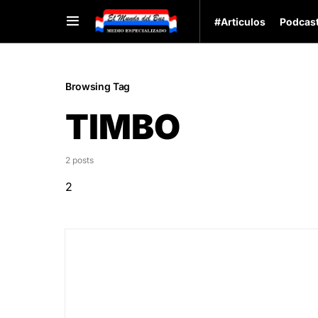
#Articulos
Podcas
Browsing Tag
TIMBO
2 posts
2