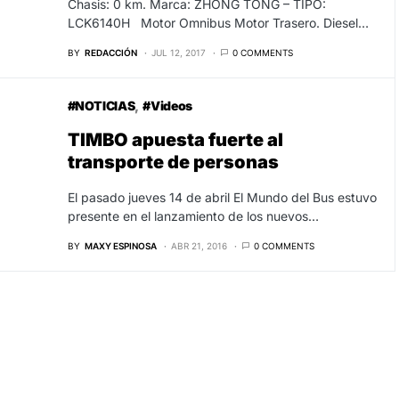
Chasis: 0 km. Marca: ZHONG TONG – TIPO:
LCK6140H Motor Omnibus Motor Trasero. Diesel…
BY
REDACCIÓN
JUL 12, 2017
0 COMMENTS
#NOTICIAS
#Videos
TIMBO apuesta fuerte al
transporte de personas
El pasado jueves 14 de abril El Mundo del Bus estuvo
presente en el lanzamiento de los nuevos…
BY
MAXY ESPINOSA
ABR 21, 2016
0 COMMENTS