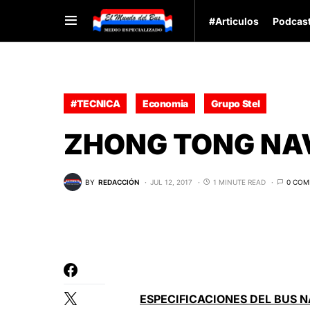
#Articulos
Podcas
#TECNICA
Economia
Grupo Stel
ZHONG TONG NA
BY
REDACCIÓN
JUL 12, 2017
1 MINUTE READ
0 COM
E
SPECIFICACIONES DEL BUS 