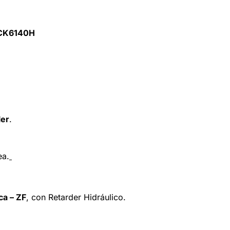
LCK6140H
ler
.
ea.
ca – ZF
, con Retarder Hidráulico.