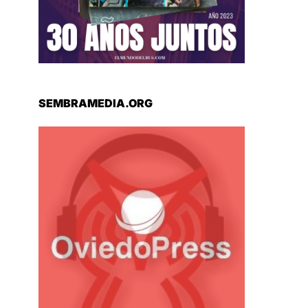
Desafío Colectivo: El
Transporte Público como
motor y deuda en el
Mercosur
JUL 7, 2026
Analizamos el proyecto
de ley “Plan Reforma del
transporte Público de
Pasajeros” ¿Mejoras
reales o más de lo
mismo?
AGO 9, 2025
Casa nueva y el mismo
compromiso – Florencio
Bareiro