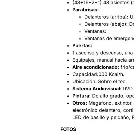
(48+16+2+1) 48 asientos (ar
Parabrisas:
Delanteros (arriba): 
Delanteros (abajo): D
Ventanas:
Ventanas de emergenc
Puertas:
1 ascenso y descenso, una 
Equipajes, manual hacia ar
Aire acondicionado:
frio/ca
Capacidad:000 Kcal/h.
Ubicación: Sobre el tec
Sistema Audiovisual:
DVD 
Pintura:
De alto grado, opci
Otros:
Megáfono, extintor, 
electrónico delantero, corti
LED de pasillo y peldaño, 
FOTOS