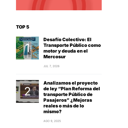
SEP 19, 2024
¿QUÉ VA A PASAR CON
EL TRANSPORTE
PÚBLICO EN ASUNCIÓN Y
ÁREA METROPOLITANA?
– Ing, Andrés Mallada
ABR 5, 2024
8º Foro Mundial de
Ciudades y Plataformas
Logísticas
JUL 31, 2023
RECIENTES
El problema de la
Logística en el mundo y