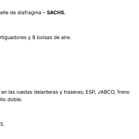
elle de diafragma –
SACHS
.
rtiguadores y 8 bolsas de aire.
 en las ruedas delanteras y traseras; ESP, JABCO, freno
ito doble.
,5.