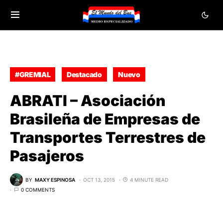
#GREMIAL
Destacado
Nuevo
ABRATI – Asociación
Brasileña de Empresas de
Transportes Terrestres de
Pasajeros
BY
MAXY ESPINOSA
OCT 13, 2015
4 MINUTE READ
0 COMMENTS