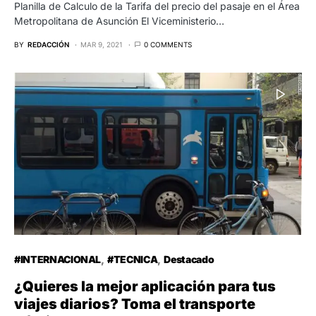
Planilla de Calculo de la Tarifa del precio del pasaje en el Área
Metropolitana de Asunción El Viceministerio…
BY
REDACCIÓN
MAR 9, 2021
0 COMMENTS
#INTERNACIONAL
#TECNICA
Destacado
¿Quieres la mejor aplicación para tus
viajes diarios? Toma el transporte