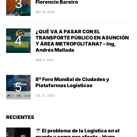
Florencio Bareiro
SEP 19, 2024
¿QUÉ VA A PASAR CON EL
TRANSPORTE PÚBLICO EN ASUNCIÓN
Y ÁREA METROPOLITANA? – Ing,
Andrés Mallada
ABR 5, 2024
8º Foro Mundial de Ciudades y
Plataformas Logísticas
JUL 31, 2023
RECIENTES
El problema de la Logística en el
mundo y como nos afecta – Hugo