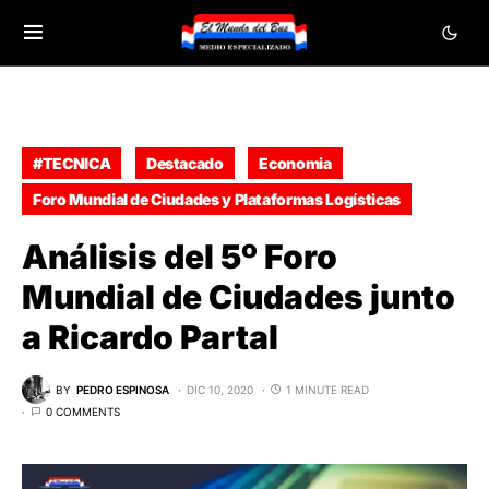
#TECNICA
Destacado
Economia
Foro Mundial de Ciudades y Plataformas Logísticas
Análisis del 5º Foro
Mundial de Ciudades junto
a Ricardo Partal
BY
PEDRO ESPINOSA
DIC 10, 2020
1 MINUTE READ
0 COMMENTS