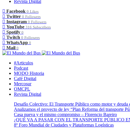
Revista Digital
Facebook
0
Likes
Twitter
0
Followers
Instagram
0
Followers
YouTube
316
Subscribers
Spotify
0
Twitch
0
Followers
WhatsApp
0
Mail
0
#Articulos
Podcast
MODO Historia
Café Digital
Mercosur
OMCPL
Revista Digital
Desafío Colectivo: El Transporte Público como motor y deuda 
Analizamos el proyecto de ley “Plan Reforma del transporte Pú
Casa nueva y el mismo compromiso – Florencio Bareiro
¿QUÉ VA A PASAR CON EL TRANSPORTE PÚBLICO EN 
8º Foro Mundial de Ciudades y Plataformas Logísticas