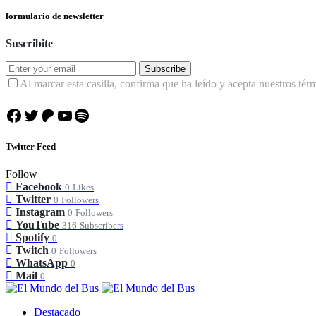
formulario de newsletter
Suscribite
Subscribe
Al marcar esta casilla, confirma que ha leído y acepta nuestros tér
Facebook
Twitter
Patreon
YouTube
Spotify
Twitter Feed
Follow
Facebook
0
Likes
Twitter
0
Followers
Instagram
0
Followers
YouTube
316
Subscribers
Spotify
0
Twitch
0
Followers
WhatsApp
0
Mail
0
Destacado