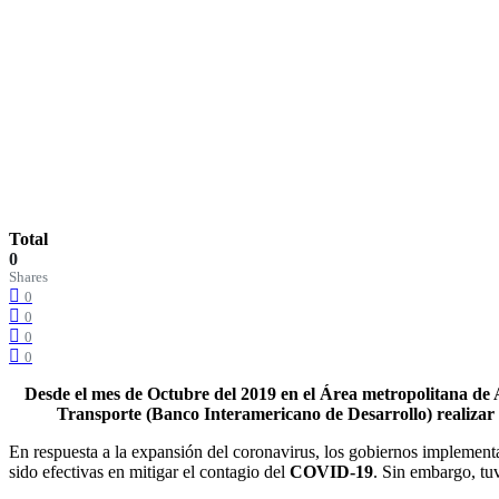
Total
0
Shares
0
0
0
0
Desde el mes de Octubre del 2019 en el Área metropolitana de A
Transporte (Banco Interamericano de Desarrollo) realizar e
En respuesta a la expansión del coronavirus, los gobiernos implementar
sido efectivas en mitigar el contagio del
COVID-19
. Sin embargo, tu