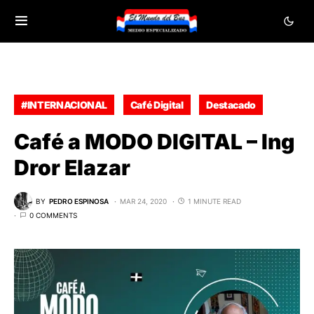
#INTERNACIONAL
Café Digital
Destacado
Café a MODO DIGITAL – Ing
Dror Elazar
BY
PEDRO ESPINOSA
MAR 24, 2020
1 MINUTE READ
0 COMMENTS