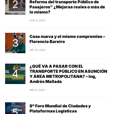
Reforma del transporte Público de
Pasajeros” ¿Mejoras reales o más de
lo mismo?
AGO 9, 2025
Casa nueva y el mismo compromiso –
Florencio Bareiro
SEP 19, 2024
¿QUÉ VA A PASAR CON EL
TRANSPORTE PÚBLICO EN ASUNCIÓN
Y ÁREA METROPOLITANA? – Ing,
Andrés Mallada
ABR 5, 2024
8º Foro Mundial de Ciudades y
Plataformas Logísticas