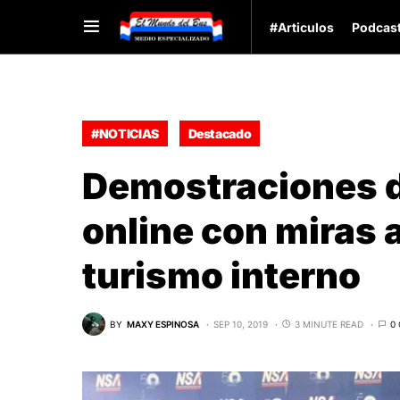
#Articulos
Podcas
#NOTICIAS
Destacado
Demostraciones d
online con miras 
turismo interno
BY
MAXY ESPINOSA
SEP 10, 2019
3 MINUTE READ
0