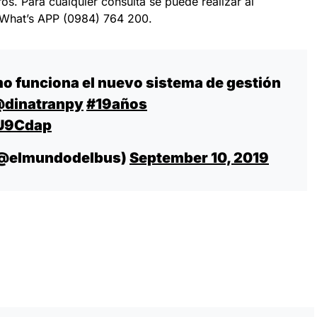
ros. Para cualquier consulta se puede realizar al
e What’s APP (0984) 764 200.
o funciona el nuevo sistema de gestión
dinatranpy
#19años
jU9Cdap
 (@elmundodelbus)
September 10, 2019