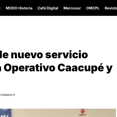
t
MODO Historia
Café Digital
Mercosur
OMCPL
Revista
e nuevo servicio
a Operativo Caacupé y
 COMMENTS