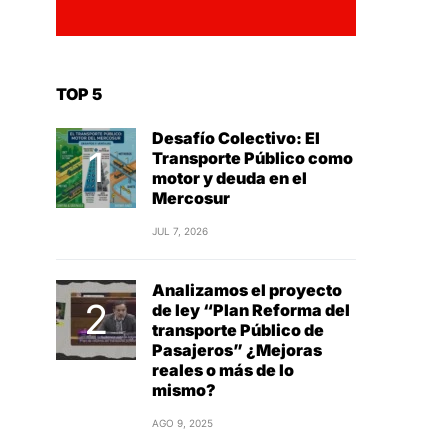
TOP 5
Desafío Colectivo: El
Transporte Público como
motor y deuda en el
Mercosur
JUL 7, 2026
Analizamos el proyecto
de ley “Plan Reforma del
transporte Público de
Pasajeros” ¿Mejoras
reales o más de lo
mismo?
AGO 9, 2025