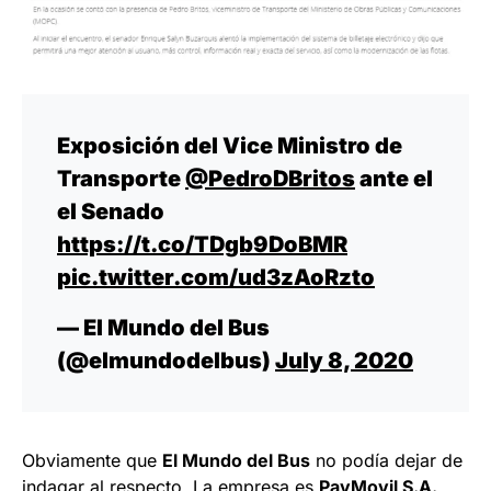
Exposición del Vice Ministro de
Transporte
@PedroDBritos
ante el
el Senado
https://t.co/TDgb9DoBMR
pic.twitter.com/ud3zAoRzto
— El Mundo del Bus
(@elmundodelbus)
July 8, 2020
Obviamente que
El Mundo del Bus
no podía dejar de
indagar al respecto. La empresa es
PayMovil S.A.