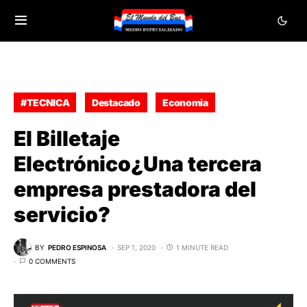
#TECNICA
Destacado
Economia
El Billetaje
Electrónico¿Una tercera
empresa prestadora del
servicio?
BY
PEDRO ESPINOSA
SEP 1, 2020
1 MINUTE READ
0 COMMENTS