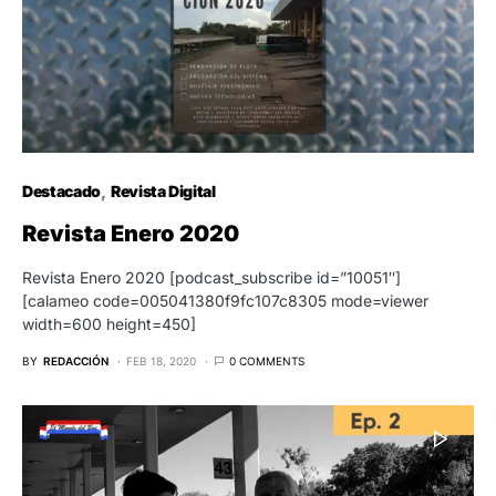
Destacado
Revista Digital
Revista Enero 2020
Revista Enero 2020 [podcast_subscribe id=”10051″]
[calameo code=005041380f9fc107c8305 mode=viewer
width=600 height=450]
BY
REDACCIÓN
FEB 18, 2020
0 COMMENTS