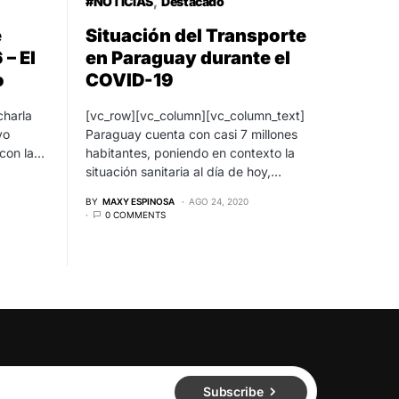
#NOTICIAS
Destacado
e
Situación del Transporte
– El
en Paraguay durante el
o
COVID-19
charla
[vc_row][vc_column][vc_column_text]
vo
Paraguay cuenta con casi 7 millones
con la…
habitantes, poniendo en contexto la
situación sanitaria al día de hoy,…
BY
MAXY ESPINOSA
AGO 24, 2020
0 COMMENTS
Subscribe