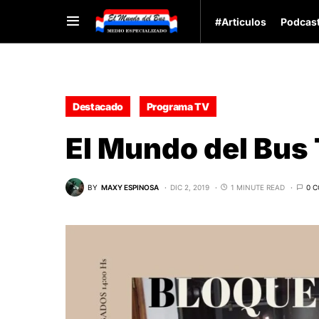
#Articulos
Podcas
Destacado
Programa TV
El Mundo del Bus 
BY
MAXY ESPINOSA
DIC 2, 2019
1 MINUTE READ
0 