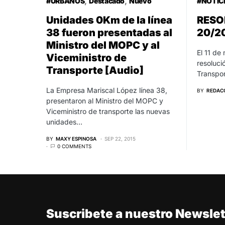
#URBANOS
Destacado
Nuevo
#NOTIC
Unidades 0Km de la línea
RESO
38 fueron presentadas al
20/2
Ministro del MOPC y al
El 11 de
Viceministro de
resoluci
Transporte [Audio]
Transpo
La Empresa Mariscal López línea 38,
BY
REDAC
presentaron al Ministro del MOPC y
Viceministro de transporte las nuevas
unidades…
BY
MAXY ESPINOSA
SEP 22, 2015
0 COMMENTS
Suscribete a nuestro Newslet