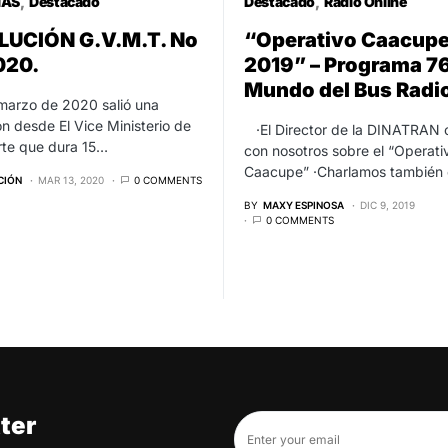
IAS
Destacado
Destacado
Radio Online
LUCIÓN G.V.M.T. No
“Operativo Caacup
020.
2019” – Programa 76 
Mundo del Bus Radi
 marzo de 2020 salió una
ón desde El Vice Ministerio de
·El Director de la DINATRAN 
rte que dura 15…
con nosotros sobre el “Operati
Caacupe” ·Charlamos también 
CIÓN
MAR 13, 2020
0 COMMENTS
BY
MAXY ESPINOSA
DIC 9, 2019
0 COMMENTS
ter