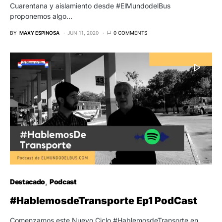
Cuarentana y aislamiento desde #ElMundodelBus
proponemos algo…
BY
MAXY ESPINOSA
JUN 11, 2020
0 COMMENTS
Destacado
Podcast
#HablemosdeTransporte Ep1 PodCast
Comenzamos este Nuevo Ciclo #HablemosdeTransorte en