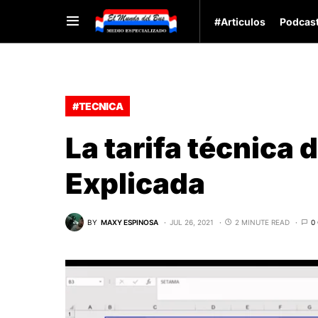
#Articulos
Podcas
#TECNICA
La tarifa técnica 
Explicada
BY
MAXY ESPINOSA
JUL 26, 2021
2 MINUTE READ
0