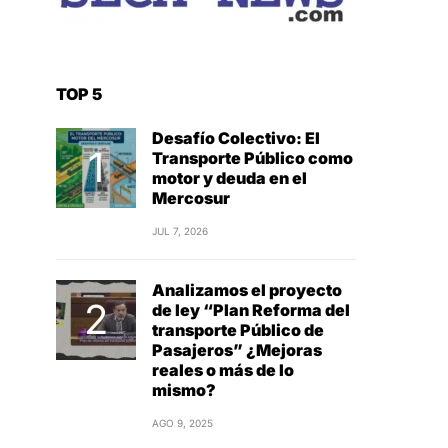
TOP 5
Desafío Colectivo: El
Transporte Público como
motor y deuda en el
Mercosur
JUL 7, 2026
Analizamos el proyecto
de ley “Plan Reforma del
transporte Público de
Pasajeros” ¿Mejoras
reales o más de lo
mismo?
AGO 9, 2025