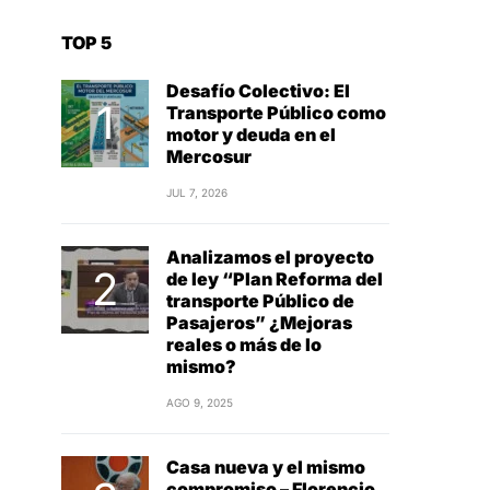
TOP 5
Desafío Colectivo: El
Transporte Público como
motor y deuda en el
Mercosur
JUL 7, 2026
Analizamos el proyecto
de ley “Plan Reforma del
transporte Público de
Pasajeros” ¿Mejoras
reales o más de lo
mismo?
AGO 9, 2025
Casa nueva y el mismo
compromiso – Florencio