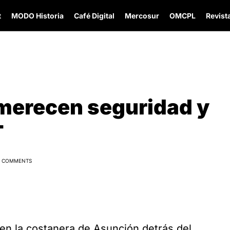
t
MODO Historia
Café Digital
Mercosur
OMCPL
Revista
 merecen seguridad y
T
0 COMMENTS
en la costanera de Asunción detrás del