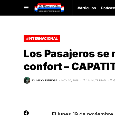
#Articulos
Podcas
#INTERNACIONAL
Los Pasajeros se
confort – CAPATI
BY
MAXY ESPINOSA
NOV 30, 2018
1 MINUTE READ
El lunes 19 de noviembre 