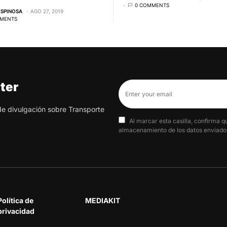
0 COMMENTS
ESPINOSA
AGO 27, 2019
MENTS
ter
 de divulgación sobre Transporte
Al marcar esta casilla, confirma q
almacenamiento de los datos enviados
Política de
MEDIAKIT
privacidad