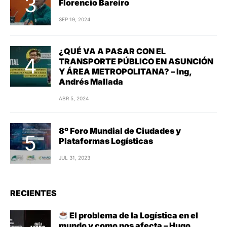
Florencio Bareiro
SEP 19, 2024
¿QUÉ VA A PASAR CON EL
TRANSPORTE PÚBLICO EN ASUNCIÓN
Y ÁREA METROPOLITANA? – Ing,
Andrés Mallada
ABR 5, 2024
8º Foro Mundial de Ciudades y
Plataformas Logísticas
JUL 31, 2023
RECIENTES
El problema de la Logística en el
mundo y como nos afecta – Hugo