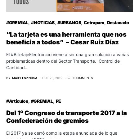
#GREMIAL
#NOTICIAS
#URBANOS
Cetrapam
Destacado
“La tarjeta es una herramienta que nos
beneficia a todos” – Cesar Ruíz Díaz
El #BilletajeElectrónico viene a ser una gran solución a varias
problematicas dentro del Sector Transporte. ·Control de
Cantidad…
BY
MAXY ESPINOSA
OCT 23, 2019
0 COMMENTS
#Articulos
#GREMIAL
PE
Del 1º Congreso de transporte 2017 a la
Confederación de gremios
El 2017 ya se cerró como la etapa anunciada de lo que