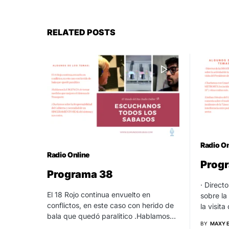
RELATED POSTS
Radio On
Radio Online
Prog
Programa 38
· Direct
El 18 Rojo continua envuelto en
sobre la
conflictos, en este caso con herido de
la visit
bala que quedó paralitico .Hablamos…
BY
MAXY 