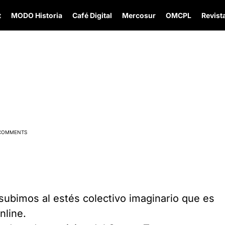
t
MODO Historia
Café Digital
Mercosur
OMCPL
Revista
COMMENTS
ubimos al estés colectivo imaginario que es
nline.