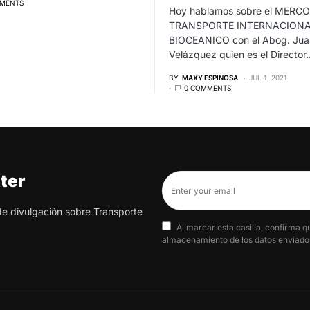
MENTS
Hoy hablamos sobre el MERC
TRANSPORTE INTERNACIONA
BIOCEANICO con el Abog. Jua
Velázquez quien es el Director
BY
MAXY ESPINOSA
JUL 1, 2021
0 COMMENTS
ter
 de divulgación sobre Transporte
Al marcar esta casilla, confirma q
almacenamiento de los datos enviados