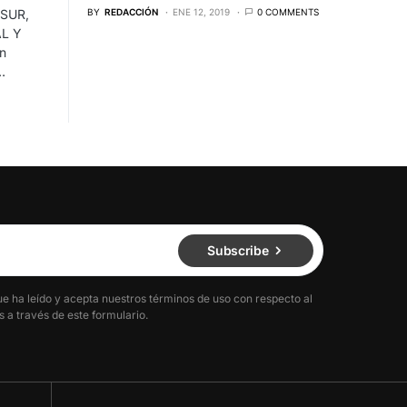
BY
REDACCIÓN
ENE 12, 2019
0 COMMENTS
OSUR,
L Y
n
…
Subscribe
ue ha leído y acepta nuestros términos de uso con respecto al
 a través de este formulario.